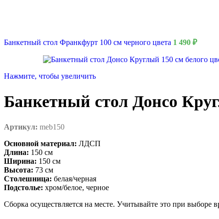
Банкетный стол Франкфурт 100 см черного цвета
1 490
₽
Аренда
ШАТРОВ
Для любых м
Нажмите, чтобы увеличить
Смотреть катало
Аренда аттракци
Банкетный стол Донсо Круг
Авто
Анту
Артикул:
meb150
Баске
Вкус
Основной материал:
ЛДСП
Водн
Длина:
150 см
Выезд
Ширина:
150 см
Детск
Высота:
73 см
Зимн
Столешница:
белая/черная
Инте
Подстолье:
хром/белое, черное
Кома
Логи
Сборка осуществляется на месте. Учитывайте это при выборе в
Масте
Наду