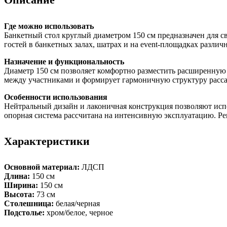
Смотреть катало
Полоса препятст
Русский богатыр
Где можно использовать
Техническое обе
Банкетный стол круглый диаметром 150 см предназначен для с
Подборки
гостей в банкетных залах, шатрах и на event-площадках различ
Назначение и функциональность
Водная полоса
Диаметр 150 см позволяет комфортно разместить расширенную 
между участниками и формирует гармоничную структуру рассад
Особенности использования
Нейтральный дизайн и лаконичная конструкция позволяют испо
опорная система рассчитана на интенсивную эксплуатацию. Ре
Характеристики
8 Марта
Основной материал:
ЛДСП
Длина:
150 см
Ширина:
150 см
Высота:
73 см
Столешница:
белая/черная
Подстолье:
хром/белое, черное