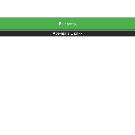
вные батуты
ольные
тивы здоровья
мофигуры
В корзину
вые куклы
нные
Аренда в 1 клик
янские
ивное оборудование
исные аттракционы
ика
ческое обеспечение
и видео активности
ольные аттракционы
ейные аттракционы
в
сы препятствий, интерактивы и развлечения
мат и оборудование под ваше мероприятие
г
толы