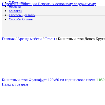
О Компании
Перейти к навигации
Перейти к основному содержимому
Новости
Контакты
Способы Доставки
Способы Оплаты
Кайт Тенты
Главная
/
Аренда мебели
/
Столы
/
Банкетный стол Донсо Кругл
Банкетный стол Франкфурт 120x60 см коричневого цвета
1 05
Назад к товарам