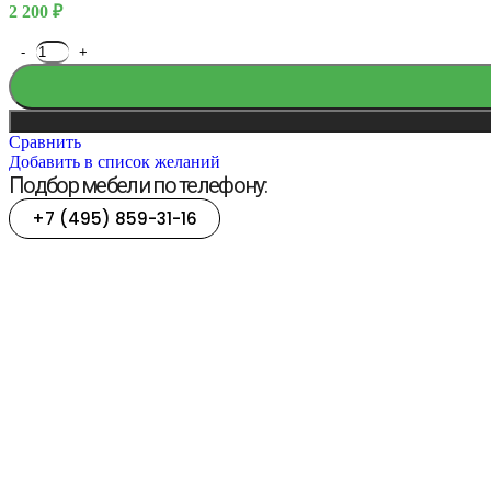
2 200
₽
Наду
Наст
Норма
Пнев
Росто
Сало
Слав
Сравнить
Спорт
Добавить в список желаний
Тенн
Подбор мебели по телефону:
Техн
Техни
+7 (495) 859-31-16
Тиры
Фото 
Футб
Хокк
Аренда
Аттракционо
Батуты, поло
Выберите фор
Смотреть катало
Аренда мебели
Столы
Все с