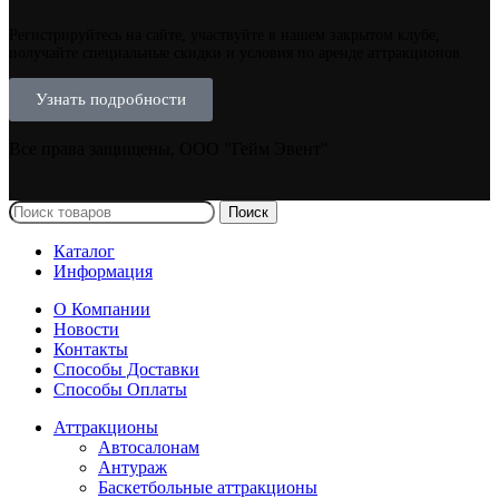
Регистрируйтесь на сайте, участвуйте в нашем закрытом клубе,
получайте специальные скидки и условия по аренде аттракционов.
Узнать подробности
Все права защищены, ООО "Гейм Эвент"
Поиск
Каталог
Информация
О Компании
Новости
Контакты
Способы Доставки
Способы Оплаты
Аттракционы
Автосалонам
Антураж
Баскетбольные аттракционы