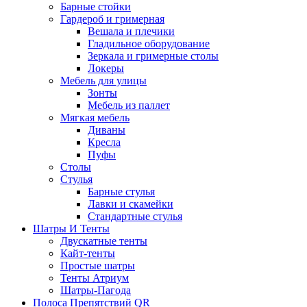
Барные стойки
Гардероб и гримерная
Вешала и плечики
Гладильное оборудование
Зеркала и гримерные столы
Локеры
Мебель для улицы
Зонты
Мебель из паллет
Мягкая мебель
Диваны
Кресла
Пуфы
Столы
Стулья
Барные стулья
Лавки и скамейки
Стандартные стулья
Шатры И Тенты
Двускатные тенты
Кайт-тенты
Простые шатры
Тенты Атриум
Шатры-Пагода
Полоса Препятствий QR