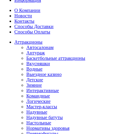
Информация
О Компании
Новости
Контакты
Способы Доставки
Способы Оплаты
Аттракционы
Автосалонам
Антураж
Баскетбольные аттракционы
Вкусняшки
Водные
Выездное казино
Детские
Зимние
Интерактивные
Командные
Логические
Мастер-классы
Надувные
Надувные батуты
Настольные
Нормативы здоровья
Пневмофигуры