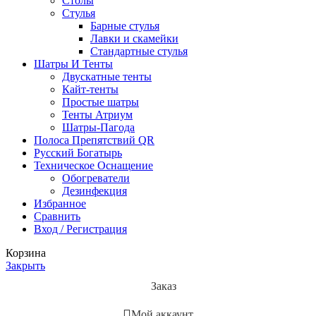
Столы
Стулья
Барные стулья
Лавки и скамейки
Стандартные стулья
Шатры И Тенты
Двускатные тенты
Кайт-тенты
Простые шатры
Тенты Атриум
Шатры-Пагода
Полоса Препятствий QR
Русский Богатырь
Техническое Оснащение
Обогреватели
Дезинфекция
Избранное
Сравнить
Вход / Регистрация
Корзина
Закрыть
Заказ
Мой аккаунт