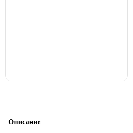
Гейм Эвент
Получайте скидки и
бонусы с каждого
заказа.
Зарегистрируйтесь на
нашем сайте и
станьте участником
накопительной
системы бонусов и
привилегий.
Подробнее
Описание