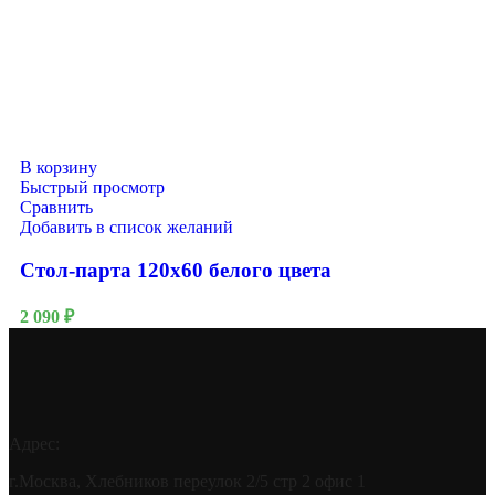
В корзину
Быстрый просмотр
Сравнить
Добавить в список желаний
Стол-парта 120х60 белого цвета
2 090
₽
Адрес:
г.Москва, Хлебников переулок 2/5 стр 2 офис 1