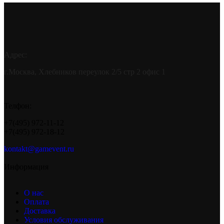
Адрес:
г.Москва, Хлебников переулок 2/5 стр 2 офис 1
Телфон:
+7(495) 972-11-12
+7(495) 972-18-12
kontakt@gamevent.ru
Информация
О нас
Оплата
Доставка
Условия обслуживания