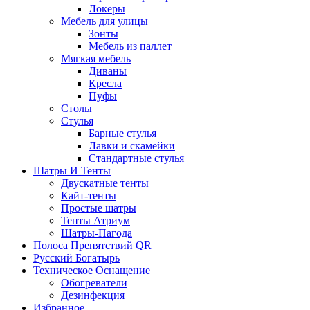
Локеры
Мебель для улицы
Зонты
Мебель из паллет
Мягкая мебель
Диваны
Кресла
Пуфы
Столы
Стулья
Барные стулья
Лавки и скамейки
Стандартные стулья
Шатры И Тенты
Двускатные тенты
Кайт-тенты
Простые шатры
Тенты Атриум
Шатры-Пагода
Полоса Препятствий QR
Русский Богатырь
Техническое Оснащение
Обогреватели
Дезинфекция
Избранное