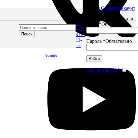
Войти
Создать аккаунт
Имя пользователя или
+7
Email
*
Обязательно
(495)
Поиск
972-
тов до
11-
Пароль
*
Обязательно
ящие
12
Youtube
Войти
Забыли пароль?
Запомнить меня