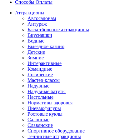
Способы Оплаты
Аттракционы
Автосалонам
Антураж
Баскетбольные аттракционы
Вкусняшки
Водные
Выездное казино
Детские
Зимние
Интерактивные
Командные
Логические
Мастер-классы
Надувные
Надувные батуты
Настольные
Нормативы здоровья
Пневмофигуры
Ростовые куклы
Салонные
Славянские
Спортивное оборудование
Теннисные аттракционы