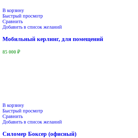
В корзину
Быстрый просмотр
Сравнить
Добавить в список желаний
Мобильный керлинг, для помещений
85 000
₽
В корзину
Быстрый просмотр
Сравнить
Добавить в список желаний
Силомер Боксер (офисный)