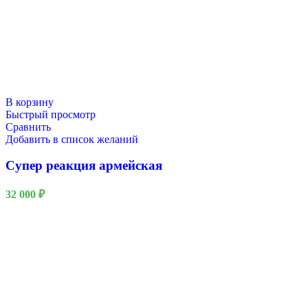
В корзину
Быстрый просмотр
Сравнить
Добавить в список желаний
Супер реакция армейская
32 000
₽