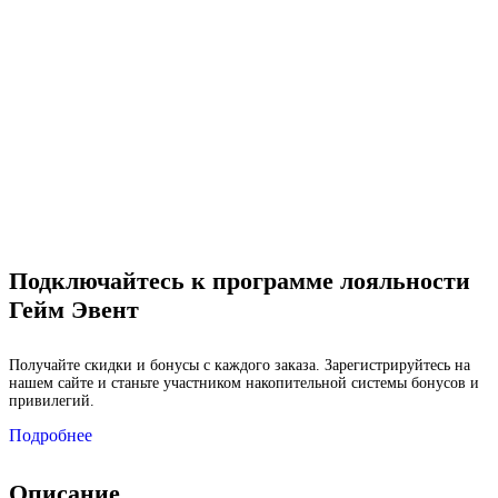
Подключайтесь к программе лояльности
Гейм Эвент
Получайте скидки и бонусы с каждого заказа. Зарегистрируйтесь на
нашем сайте и станьте участником накопительной системы бонусов и
привилегий.
Подробнее
Описание