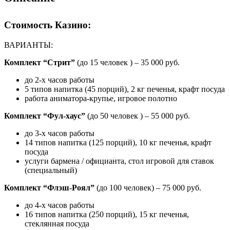
Стоимость Казино:
ВАРИАНТЫ:
Комплект “Стрит”
(до 15 человек ) – 35 000 руб.
до 2-х часов работы
5 типов напитка (45 порций), 2 кг печенья, крафт посуда
работа аниматора-крупье, игровое полотно
Комплект “Фул-хаус”
(до 50 человек ) – 55 000 руб.
до 3-х часов работы
14 типов напитка (125 порций), 10 кг печенья, крафт
посуда
услуги бармена / официанта, стол игровой для ставок
(специальный)
Комплект “Флэш-Роял”
(до 100 человек) – 75 000 руб.
до 4-х часов работы
16 типов напитка (250 порций), 15 кг печенья,
стеклянная посуда