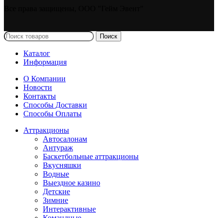
Все права защищены, ООО "Гейм Эвент"
Поиск
Каталог
Информация
О Компании
Новости
Контакты
Способы Доставки
Способы Оплаты
Аттракционы
Автосалонам
Антураж
Баскетбольные аттракционы
Вкусняшки
Водные
Выездное казино
Детские
Зимние
Интерактивные
Командные