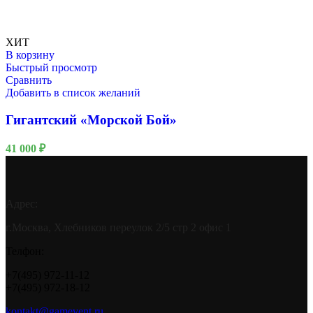
ХИТ
В корзину
Быстрый просмотр
Сравнить
Добавить в список желаний
Гигантский «Морской Бой»
41 000
₽
Адрес:
г.Москва, Хлебников переулок 2/5 стр 2 офис 1
Телфон:
+7(495) 972-11-12
+7(495) 972-18-12
kontakt@gamevent.ru