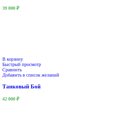
39 000
₽
В корзину
Быстрый просмотр
Сравнить
Добавить в список желаний
Танковый Бой
42 000
₽