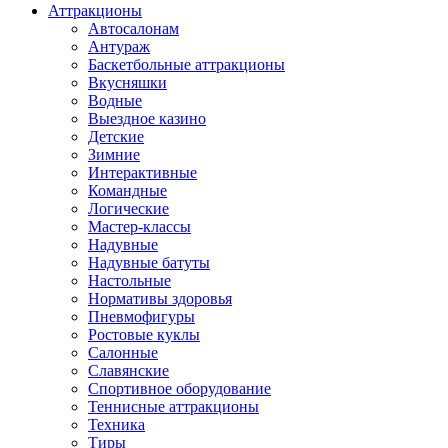
Аттракционы
Автосалонам
Антураж
Баскетбольные аттракционы
Вкусняшки
Водные
Выездное казино
Детские
Зимние
Интерактивные
Командные
Логические
Мастер-классы
Надувные
Надувные батуты
Настольные
Нормативы здоровья
Пневмофигуры
Ростовые куклы
Салонные
Славянские
Спортивное оборудование
Теннисные аттракционы
Техника
Тиры