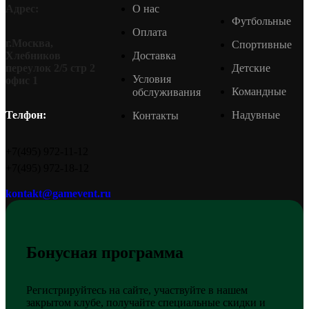
О нас
Адрес:
Футбольные
Оплата
г.Москва,
Спортивные
Доставка
Хлебников
Детские
переулок 2/5 стр 2
Условия
офис 1
Командные
обслуживания
Надувные
Телфон:
Контакты
+7(495) 972-11-12
+7(495) 972-18-12
kontakt@gamevent.ru
Бонусная программа
Регистрируйтесь на сайте, участвуйте в нашем
закрытом клубе, получайте специальные скидки и