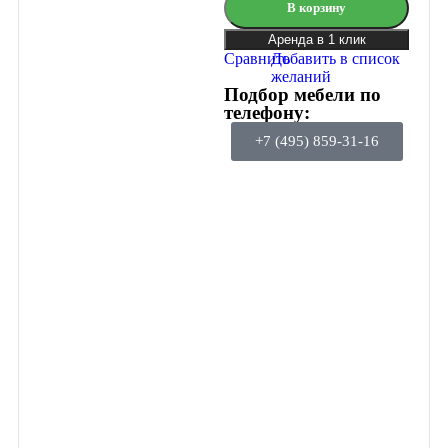
В корзину
Аренда в 1 клик
Сравнить
Добавить в список
желаний
Подбор мебели по
телефону:
+7 (495) 859-31-16
Подключайтесь
к программе
лояльности
Гейм Эвент
Получайте скидки и