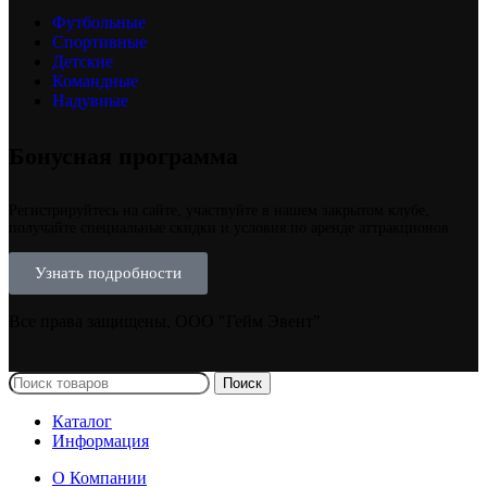
Футбольные
Спортивные
Детские
Командные
Надувные
Бонусная программа
Регистрируйтесь на сайте, участвуйте в нашем закрытом клубе,
получайте специальные скидки и условия по аренде аттракционов.
Узнать подробности
Все права защищены, ООО "Гейм Эвент"
Поиск
Каталог
Информация
О Компании