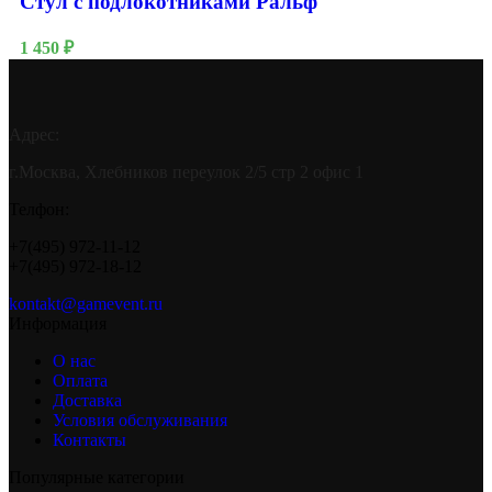
Стул с подлокотниками Ральф
1 450
₽
Адрес:
г.Москва, Хлебников переулок 2/5 стр 2 офис 1
Телфон:
+7(495) 972-11-12
+7(495) 972-18-12
kontakt@gamevent.ru
Информация
О нас
Оплата
Доставка
Условия обслуживания
Контакты
Популярные категории