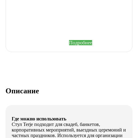
бонусы с каждого
заказа.
Зарегистрируйтесь на
нашем сайте и станьте
участником
накопительной системы
бонусов и привилегий.
Подробнее
Описание
Где можно использовать
Стул Terje подходит для свадеб, банкетов,
корпоративных мероприятий, выездных церемоний и
частных праздников. Используется для организации