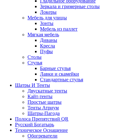
Гладильное оборудование
Зеркала и гримерные столы
Локеры
Мебель для улицы
Зонты
Мебель из паллет
Мягкая мебель
Диваны
Кресла
Пуфы
Столы
Стулья
Барные стулья
Лавки и скамейки
Стандартные стулья
Шатры И Тенты
Двускатные тенты
Кайт-тенты
Простые шатры
Тенты Атриум
Шатры-Пагода
Полоса Препятствий QR
Русский Богатырь
Техническое Оснащение
Обогреватели