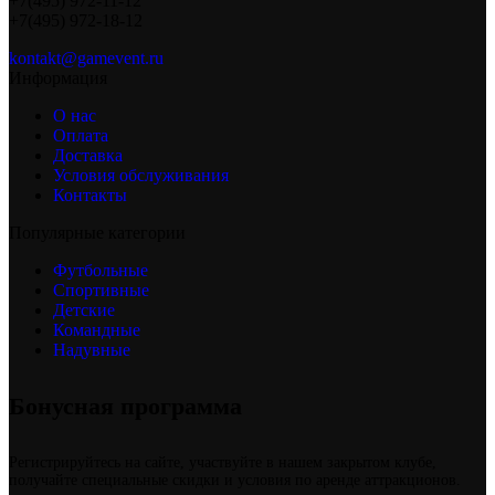
+7(495) 972-11-12
+7(495) 972-18-12
kontakt@gamevent.ru
Информация
О нас
Оплата
Доставка
Условия обслуживания
Контакты
Популярные категории
Футбольные
Спортивные
Детские
Командные
Надувные
Бонусная программа
Регистрируйтесь на сайте, участвуйте в нашем закрытом клубе,
получайте специальные скидки и условия по аренде аттракционов.