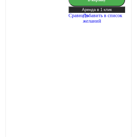
Аренда в 1 клик
Сравнить
Добавить в список
желаний
Подключайтесь
к программе
лояльности
Гейм Эвент
Получайте скидки и
бонусы с каждого
заказа.
Зарегистрируйтесь на
нашем сайте и станьте
участником