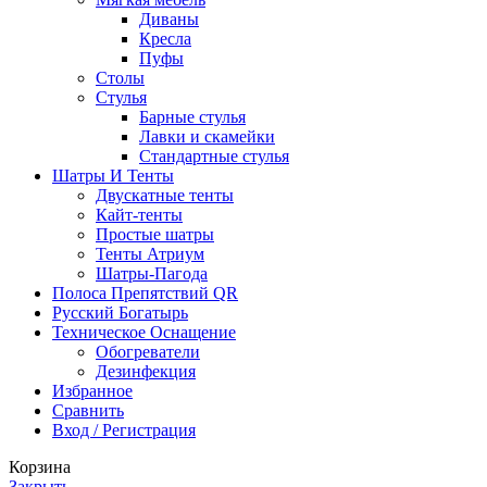
Диваны
Кресла
Пуфы
Столы
Стулья
Барные стулья
Лавки и скамейки
Стандартные стулья
Шатры И Тенты
Двускатные тенты
Кайт-тенты
Простые шатры
Тенты Атриум
Шатры-Пагода
Полоса Препятствий QR
Русский Богатырь
Техническое Оснащение
Обогреватели
Дезинфекция
Избранное
Сравнить
Вход / Регистрация
Корзина
Закрыть