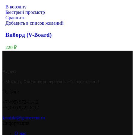
В корзину
Быстрый просмотр
Сравнить
Добавить в список желаний
Виборд (V-Board)
220
₽
Адрес:
г.Москва, Хлебников переулок 2/5 стр 2 офис 1
Телфон:
+7(495) 972-11-12
+7(495) 972-18-12
kontakt@gamevent.ru
Информация
О нас