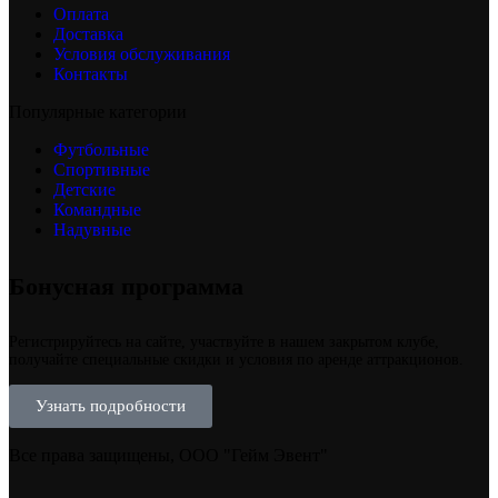
Оплата
Доставка
Условия обслуживания
Контакты
Популярные категории
Футбольные
Спортивные
Детские
Командные
Надувные
Бонусная программа
Регистрируйтесь на сайте, участвуйте в нашем закрытом клубе,
получайте специальные скидки и условия по аренде аттракционов.
Узнать подробности
Все права защищены, ООО "Гейм Эвент"