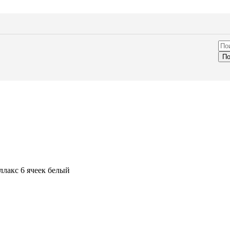
 улицы
ы
ь из паллет
е стойки
еватели
мы
По
ь для вашего мероприятия — от лаунж-зон и банкетных
ктейльных столов и стильных стульев. Перейдите в каталог и
ящие решения для любого формата события.
г
вий QR
ь
спечение
ллакс 6 ячеек белый