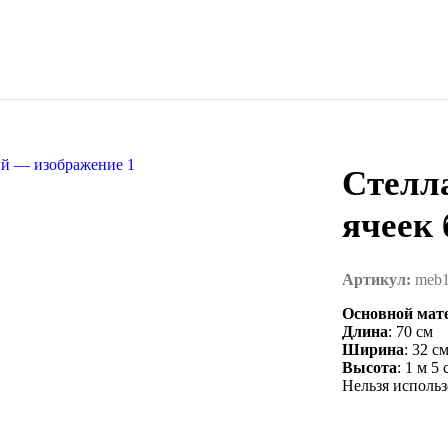
Стелл
ячеек
Артикул:
meb
Основной мат
Длина
: 70 см
Ширина
: 32 с
Высота
: 1 м 5 
Нельзя использ