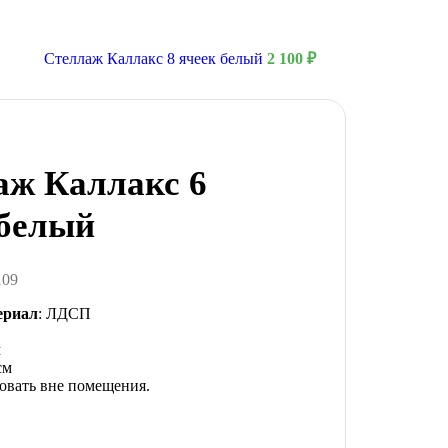
Стеллаж Каллакс 8 ячеек белый
2 100
₽
аж Каллакс 6
 белый
109
ериал
: ЛДСП
м
см
овать вне помещения.