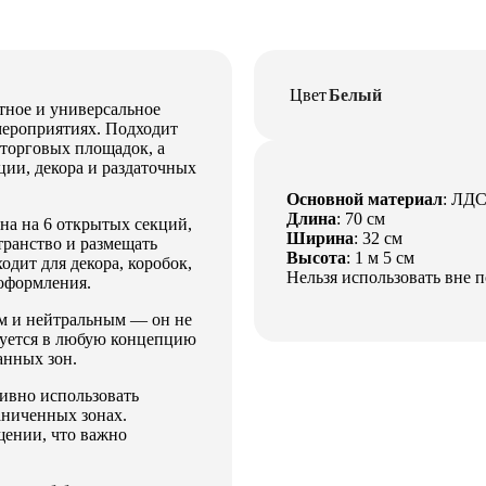
Цвет
Белый
тное и универсальное
мероприятиях. Подходит
 торговых площадок, а
ции, декора и раздаточных
Основной материал
: ЛД
Длина
: 70 см
на на 6 открытых секций,
Ширина
: 32 см
транство и размещать
Высота
: 1 м 5 см
одит для декора, коробок,
Нельзя использовать вне 
 оформления.
им и нейтральным — он не
руется в любую концепцию
анных зон.
ивно использовать
аниченных зонах.
щении, что важно