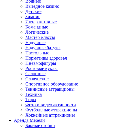
Водные
Выездное казино
Детские
Зимние
Интерактивные
Командные
Логические
Мастер-классы
Надувные
Надувные батуты
Настольные
Нормативы здоровья
Пневмофигуры
Ростовые куклы
Салонные
Славянские
Спортивное оборудование
Теннисные аттракционы
Техника
Тиры
Фото и видео активности
Футбольные аттракционы
Хоккейные аттракционы
Аренда Мебели
Барные стойки