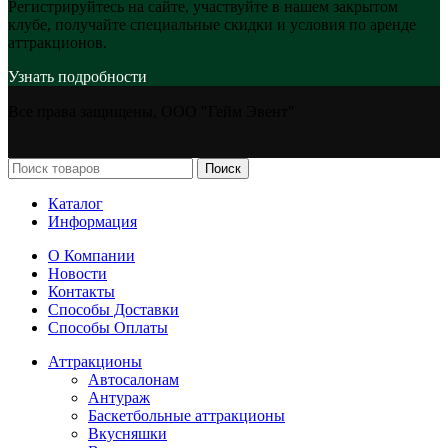
Регистрируйтесь на сайте, участвуйте в нашем закрытом
клубе, получайте специальные скидки и условия по аренде
аттракционов.
Узнать подробности
Все права защищены, ООО "Гейм Эвент"
Поиск
Каталог
Информация
О Компании
Новости
Контакты
Способы Доставки
Способы Оплаты
Аттракционы
Автосалонам
Антураж
Баскетбольные аттракционы
Вкусняшки