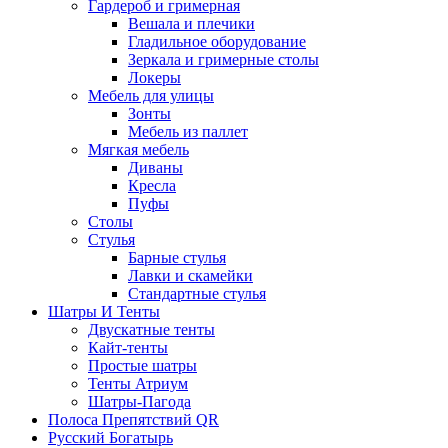
Гардероб и гримерная
Вешала и плечики
Гладильное оборудование
Зеркала и гримерные столы
Локеры
Мебель для улицы
Зонты
Мебель из паллет
Мягкая мебель
Диваны
Кресла
Пуфы
Столы
Стулья
Барные стулья
Лавки и скамейки
Стандартные стулья
Шатры И Тенты
Двускатные тенты
Кайт-тенты
Простые шатры
Тенты Атриум
Шатры-Пагода
Полоса Препятствий QR
Русский Богатырь