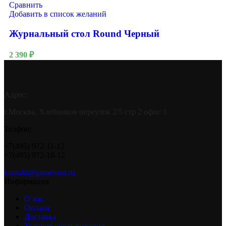
Сравнить
Добавить в список желаний
Журнальный стол Round Черный
2 390
₽
Адрес:
г.Москва, Хлебников переулок 2/5 стр 2 офис 1
Телфон:
+7(495) 972-11-12
+7(495) 972-18-12
kontakt@gamevent.ru
Информация
О нас
Оплата
Доставка
Условия обслуживания