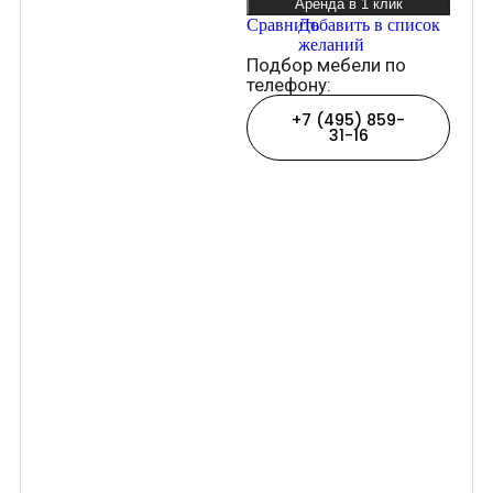
Аренда в 1 клик
Сравнить
Добавить в список
желаний
Подбор мебели по
телефону:
+7 (495) 859-
31-16
Подключайтесь
к программе
лояльности
Гейм Эвент
Получайте скидки и
бонусы с каждого