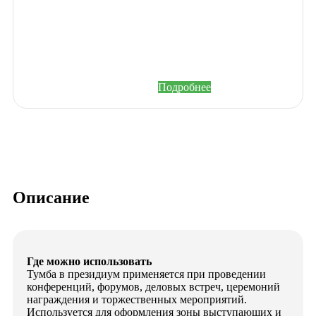
заказа.
Зарегистрируйтесь на
нашем сайте и станьте
участником
накопительной системы
бонусов и привилегий.
Подробнее
Описание
Где можно использовать
Тумба в президиум применяется при проведении
конференций, форумов, деловых встреч, церемоний
награждения и торжественных мероприятий.
Используется для оформления зоны выступающих и