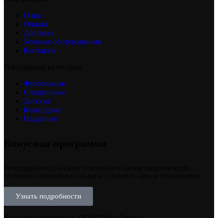
О нас
Оплата
Доставка
Условия обслуживания
Контакты
Популярные категории
Футбольные
Спортивные
Детские
Командные
Надувные
Бонусная программа
Регистрируйтесь на сайте, участвуйте в нашем закрытом клубе,
получайте специальные скидки и условия по аренде аттракционов.
Узнать подробности
Все права защищены, ООО "Гейм Эвент"