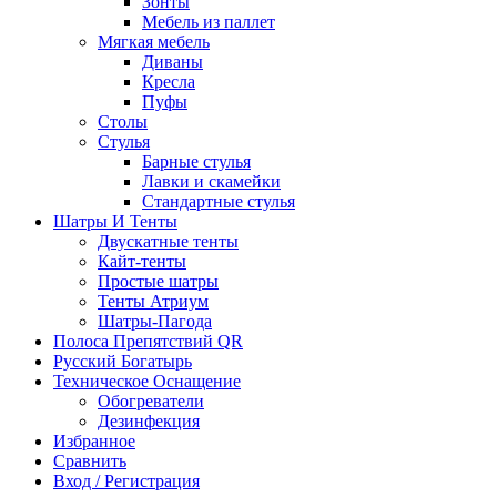
Зонты
Мебель из паллет
Мягкая мебель
Диваны
Кресла
Пуфы
Столы
Стулья
Барные стулья
Лавки и скамейки
Стандартные стулья
Шатры И Тенты
Двускатные тенты
Кайт-тенты
Простые шатры
Тенты Атриум
Шатры-Пагода
Полоса Препятствий QR
Русский Богатырь
Техническое Оснащение
Обогреватели
Дезинфекция
Избранное
Сравнить
Вход / Регистрация