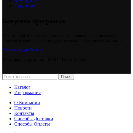
Командные
Надувные
Бонусная программа
Регистрируйтесь на сайте, участвуйте в нашем закрытом клубе,
получайте специальные скидки и условия по аренде аттракционов.
Узнать подробности
Все права защищены, ООО "Гейм Эвент"
Поиск
Каталог
Информация
О Компании
Новости
Контакты
Способы Доставки
Способы Оплаты