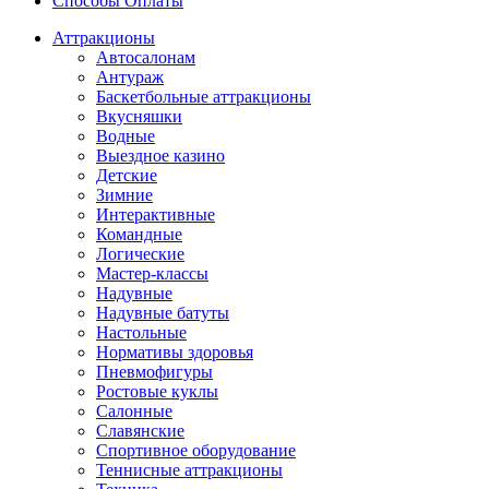
Способы Оплаты
Аттракционы
Автосалонам
Антураж
Баскетбольные аттракционы
Вкусняшки
Водные
Выездное казино
Детские
Зимние
Интерактивные
Командные
Логические
Мастер-классы
Надувные
Надувные батуты
Настольные
Нормативы здоровья
Пневмофигуры
Ростовые куклы
Салонные
Славянские
Спортивное оборудование
Теннисные аттракционы