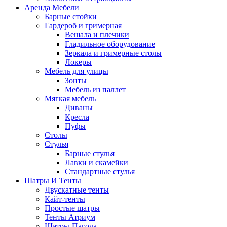
Аренда Мебели
Барные стойки
Гардероб и гримерная
Вешала и плечики
Гладильное оборудование
Зеркала и гримерные столы
Локеры
Мебель для улицы
Зонты
Мебель из паллет
Мягкая мебель
Диваны
Кресла
Пуфы
Столы
Стулья
Барные стулья
Лавки и скамейки
Стандартные стулья
Шатры И Тенты
Двускатные тенты
Кайт-тенты
Простые шатры
Тенты Атриум
Шатры-Пагода