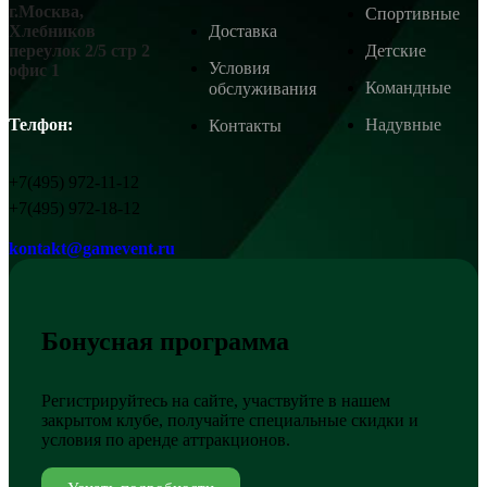
г.Москва,
Спортивные
Доставка
Хлебников
Детские
переулок 2/5 стр 2
Условия
офис 1
Командные
обслуживания
Надувные
Телфон:
Контакты
+7(495) 972-11-12
+7(495) 972-18-12
kontakt@gamevent.ru
Бонусная программа
Регистрируйтесь на сайте, участвуйте в нашем
закрытом клубе, получайте специальные скидки и
условия по аренде аттракционов.