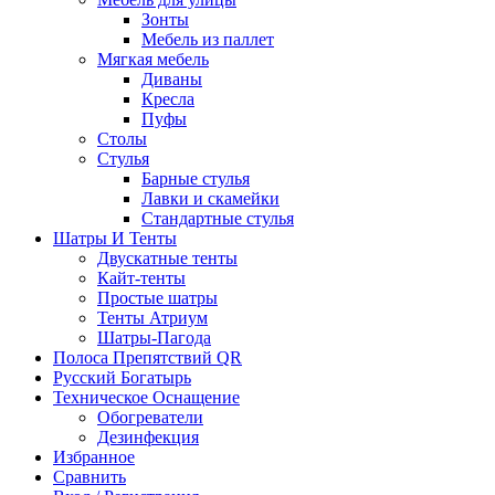
Зонты
Мебель из паллет
Мягкая мебель
Диваны
Кресла
Пуфы
Столы
Стулья
Барные стулья
Лавки и скамейки
Стандартные стулья
Шатры И Тенты
Двускатные тенты
Кайт-тенты
Простые шатры
Тенты Атриум
Шатры-Пагода
Полоса Препятствий QR
Русский Богатырь
Техническое Оснащение
Обогреватели
Дезинфекция
Избранное
Сравнить