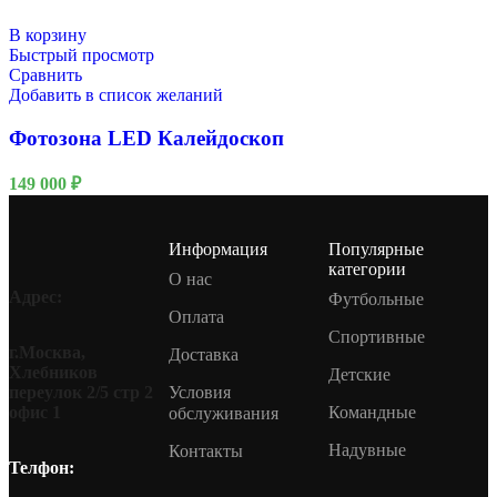
В корзину
Быстрый просмотр
Сравнить
Добавить в список желаний
Фотозона LED Калейдоскоп
149 000
₽
Информация
Популярные
категории
О нас
Адрес:
Футбольные
Оплата
Спортивные
г.Москва,
Доставка
Хлебников
Детские
Условия
переулок 2/5 стр 2
Командные
офис 1
обслуживания
Надувные
Контакты
Телфон: