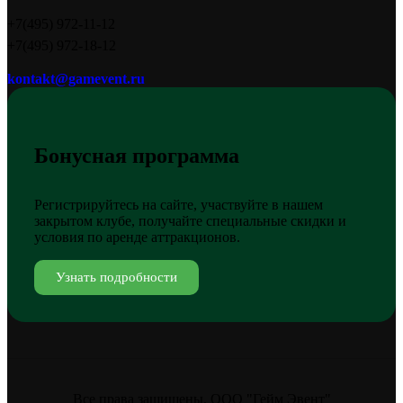
+7(495) 972-11-12
+7(495) 972-18-12
kontakt@gamevent.ru
Бонусная программа
Регистрируйтесь на сайте, участвуйте в нашем
закрытом клубе, получайте специальные скидки и
условия по аренде аттракционов.
Узнать подробности
Все права защищены, ООО "Гейм Эвент"