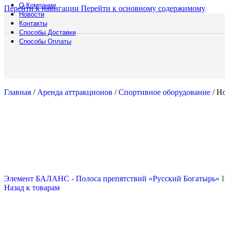
Мебел
О Компании
Перейти к навигации
Перейти к основному содержимому
Барны
Новости
Обогр
Контакты
Шир
Способы Доставки
Способы Оплаты
Аренда
Мебели
Подберите мебель
выберите подход
Смотреть катало
Главная
/
Аренда аттракционов
/
Спортивное оборудование
/
Но
Полоса препятст
Русский богатыр
Техническое обе
Подборки
Водная полоса
Элемент БАЛАНС - Полоса препятствий «Русский Богатырь»
Назад к товарам