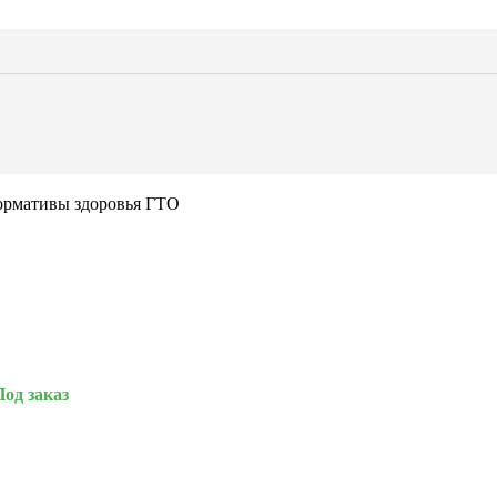
ь из паллет
е стойки
еватели
мы
 для вашего мероприятия — от лаунж-зон и банкетных комплекто
ящие решения для любого формата события.
г
рмативы здоровья ГТО
вий QR
ь
спечение
Под заказ