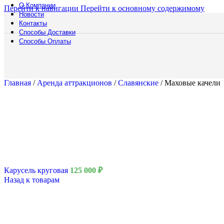
О Компании
Перейти к навигации
Перейти к основному содержимому
Новости
Аренда
Контакты
Способы Доставки
Мебели
Способы Оплаты
Подберите мебел
коктейльных стол
решения для люб
Главная
/
Аренда аттракционов
/
Славянские
/
Маховые качели
Смотреть катало
Полоса препятст
Русский богатыр
Техническое обе
Подборки
Водная полоса
Карусель круговая
125 000
₽
Назад к товарам