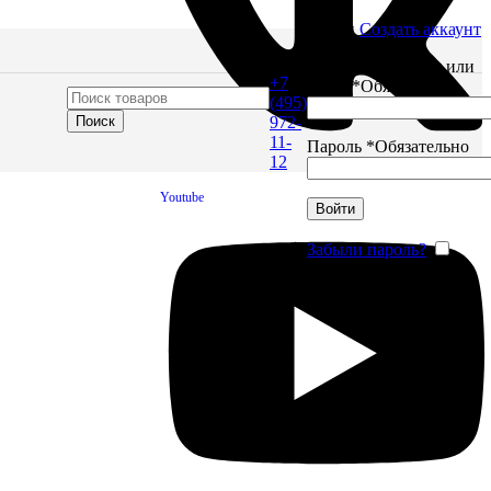
Войти
Создать аккаунт
Имя пользователя или
+7
Email
*
Обязательно
(495)
Поиск
972-
тов до
11-
Пароль
*
Обязательно
ящие
12
Youtube
Войти
Забыли пароль?
Запомнить меня