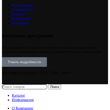
Футбольные
Спортивные
Детские
Командные
Надувные
Бонусная программа
Регистрируйтесь на сайте, участвуйте в нашем закрытом клубе,
получайте специальные скидки и условия по аренде аттракционов.
Узнать подробности
Все права защищены, ООО "Гейм Эвент"
Поиск
Каталог
Информация
О Компании