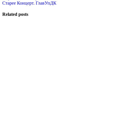
Старее
Концерт. ГлавУпДК
Related posts
23 Февраля