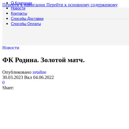
О Компании
Перейти к навигации
Перейти к основному содержимому
Новости
Контакты
Способы Доставки
Способы Оплаты
Новости
Полоса препятст
ФК Родина. Золотой матч.
Русский богатыр
Техническое обе
Подборки
Опубликовано
zetaline
30.03.2023
Вкл 04.06.2022
0
Водная полоса
Share: