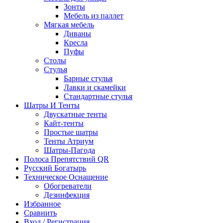
Зонты
Мебель из паллет
Мягкая мебель
Диваны
Кресла
Пуфы
Столы
Стулья
Барные стулья
Лавки и скамейки
Стандартные стулья
Шатры И Тенты
Двускатные тенты
Кайт-тенты
Простые шатры
Тенты Атриум
Шатры-Пагода
Полоса Препятствий QR
Русский Богатырь
Техническое Оснащение
Обогреватели
Дезинфекция
Избранное
Сравнить
Вход / Регистрация