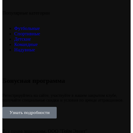
Популярные категории
Футбольные
Спортивные
Детские
Командные
Надувные
Бонусная программа
Регистрируйтесь на сайте, участвуйте в нашем закрытом клубе,
получайте специальные скидки и условия по аренде аттракционов.
Узнать подробности
Все права защищены, ООО "Гейм Эвент"