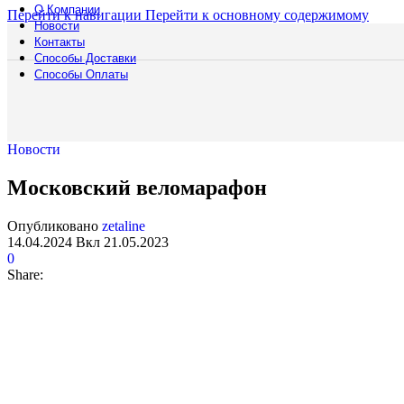
О Компании
Барны
Перейти к навигации
Перейти к основному содержимому
Новости
Обогр
Контакты
Шир
Аренда
Способы Доставки
Мебели
Способы Оплаты
Подберите мебел
комплектов до ко
выберите подход
Смотреть катало
Новости
Полоса препятст
Русский богатыр
Московский веломарафон
Техническое обе
Подборки
Опубликовано
zetaline
Водная полоса
14.04.2024
Вкл 21.05.2023
0
Share: