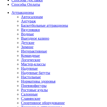
Способы Доставки
Способы Оплаты
Аттракционы
Автосалонам
Антураж
Баскетбольные аттракционы
Вкусняшки
Водные
Выездное казино
Детские
Зимние
Интерактивные
Командные
Логические
Мастер-классы
Надувные
Надувные батуты
Настольные
Нормативы здоровья
Пневмофигуры
Ростовые куклы
Салонные
Славянские
Спортивное оборудование