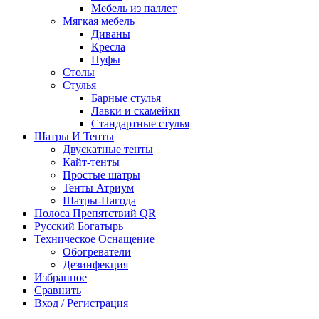
Мебель из паллет
Мягкая мебель
Диваны
Кресла
Пуфы
Столы
Стулья
Барные стулья
Лавки и скамейки
Стандартные стулья
Шатры И Тенты
Двускатные тенты
Кайт-тенты
Простые шатры
Тенты Атриум
Шатры-Пагода
Полоса Препятствий QR
Русский Богатырь
Техническое Оснащение
Обогреватели
Дезинфекция
Избранное
Сравнить
Вход / Регистрация