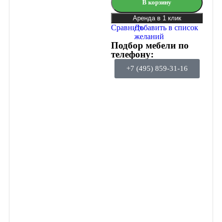
В корзину
Аренда в 1 клик
Сравнить
Добавить в список
желаний
Подбор мебели по
телефону:
+7 (495) 859-31-16
Подключайтесь
к программе
лояльности
Гейм Эвент
Получайте скидки и