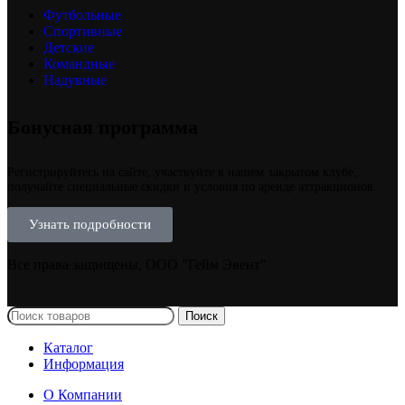
Футбольные
Спортивные
Детские
Командные
Надувные
Бонусная программа
Регистрируйтесь на сайте, участвуйте в нашем закрытом клубе,
получайте специальные скидки и условия по аренде аттракционов.
Узнать подробности
Все права защищены, ООО "Гейм Эвент"
Поиск
Каталог
Информация
О Компании