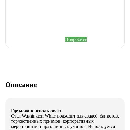
бонусы с каждого
заказа.
Зарегистрируйтесь на
нашем сайте и станьте
участником
накопительной системы
бонусов и привилегий.
Подробнее
Описание
Где можно использовать
Стул Washington White подходит для свадеб, банкетов,
торжественных приемов, корпоративных
мероприятий и праздничных ужинов. Используется